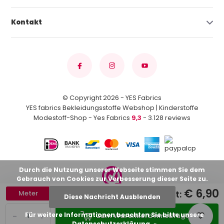
Kontakt
© Copyright 2026 - YES Fabrics
YES fabrics Bekleidungsstoffe Webshop | Kinderstoffe
Modestoff-Shop - Yes Fabrics
9,3
- 3.128 reviews
Durch die Nutzung unserer Webseite stimmen Sie dem
Gebrauch von Cookies zur Verbesserung dieser Seite zu.
€ 6,90
Gesamt:
Meter
Diese Nachricht Ausblenden
-
+
Für weitere Informationen beachten Sie bitte unsere
Zum Warenkorb hinzufügen
Datenschutzerklärung. »