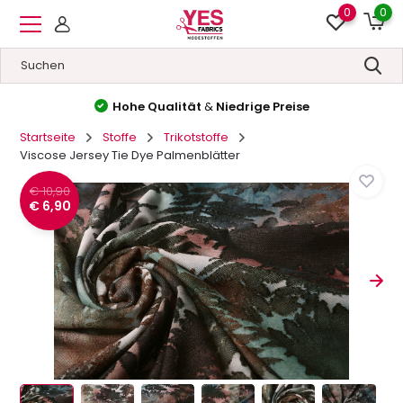
0
0
Hohe Qualität
&
Niedrige Preise
Startseite
Stoffe
Trikotstoffe
Viscose Jersey Tie Dye Palmenblätter
€ 10,90
€ 6,90