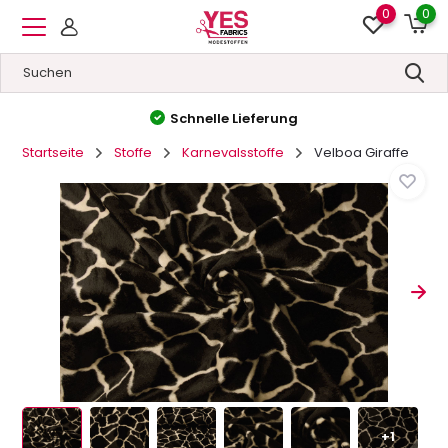
0
0
Hohe Qualität
&
Niedrige Preise
Startseite
Stoffe
Karnevalsstoffe
Velboa Giraffe
+1