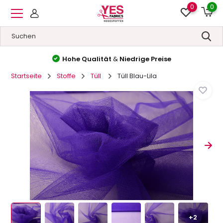
0
0
Hohe Qualität
&
Niedrige Preise
Startseite
Stoffe
Tüll
Tüll Blau-Lila
+2