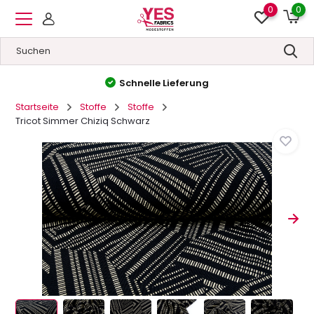
0
0
Hohe Qualität
&
Niedrige Preise
Startseite
Stoffe
Stoffe
Tricot Simmer Chiziq Schwarz