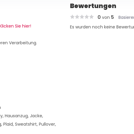
Bewertungen
0
5
von
Basier
Klicken Sie hier!
Es wurden noch keine Bewertu
eren Verarbeitung.
h
by, Hausanzug, Jacke,
 Plaid, Sweatshirt, Pullover,