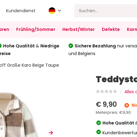
Kundendienst
aren
Frühling/Sommer
Herbst/Winter
Defekte
Karn
Hohe Qualität
&
Niedrige
Sichere Bezahlung
nur versa
reise
und Belgiens
off Große Karo Beige Taupe
Teddysto
Alles
€ 9,90
Ni
Meterpreis:
€9,90
Hohe Qualität
Kundenbewertu