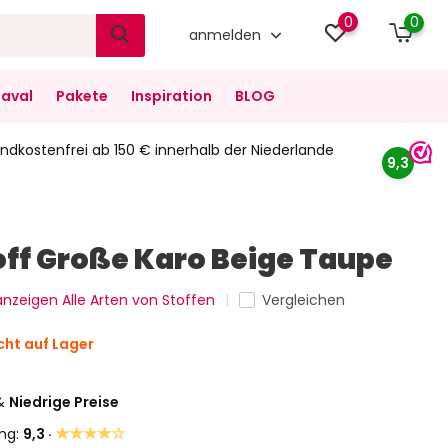
0
0
anmelden
aval
Pakete
Inspiration
BLOG
ndkostenfrei ab 150 € innerhalb der Niederlande
9,3
ff Große Karo Beige Taupe
 anzeigen Alle Arten von Stoffen
Vergleichen
cht auf Lager
&
Niedrige Preise
★★★★☆
ng:
9,3 ·