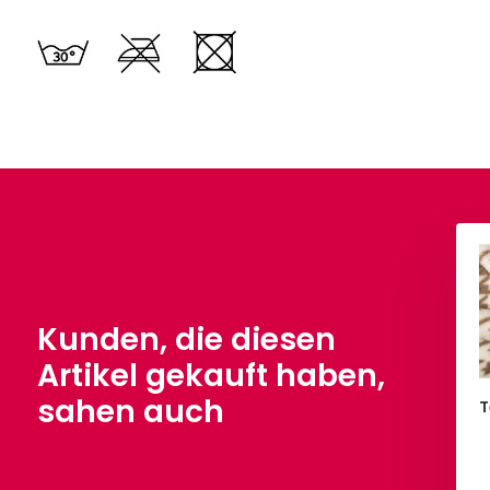
nesamt Beige
Bamboo Frottee Beige
,50
€ 13,90
Pro Meter
Pro Meter
Kunden, die diesen
Artikel gekauft haben,
sahen auch
Te