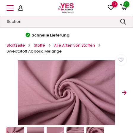
0
0
Hohe Qualität
&
Niedrige Preise
Startseite
Stoffe
Alle Arten von Stoffen
SweatStoff Alt Rosa Melange