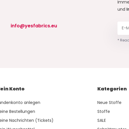
Imme
und
I
info@yesfabrics.eu
* Read
ein Konto
Kategorien
undenkonto anlegen
Neue Stoffe
eine Bestellungen
Stoffe
eine Nachrichten (Tickets)
SALE