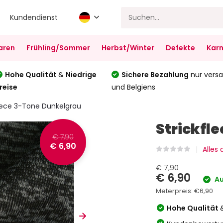
Kundendienst
aren
Frühling/Sommer
Herbst/Winter
Defekte
Karn
Hohe Qualität
&
Niedrige
Sichere Bezahlung
nur versa
reise
und Belgiens
eece 3-Tone Dunkelgrau
Strickfl
€ 7,90
€ 6,90
Alles
€ 7,90
€ 6,90
Au
Meterpreis:
€6,90
Hohe Qualität