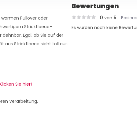
Bewertungen
0
5
von
Basier
, warmen Pullover oder
chwertigem Strickfleece-
Es wurden noch keine Bewertu
 dehnbar. Egal, ob Sie auf der
 aus Strickfleece sieht toll aus
Klicken Sie hier!
eren Verarbeitung.