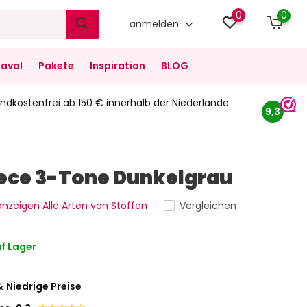
0
0
anmelden
aval
Pakete
Inspiration
BLOG
ndkostenfrei ab 150 € innerhalb der Niederlande
9,3
eece 3-Tone Dunkelgrau
 anzeigen Alle Arten von Stoffen
Vergleichen
f Lager
&
Niedrige Preise