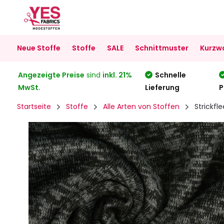
Neue Stoffe
Stoffe
SALE
Schnittmuster
Kurzw
Angezeigte Preise
sind
inkl. 21%
Schnelle
MwSt.
Lieferung
P
Startseite
Stoffe
Alle Arten von Stoffen
Strickfl