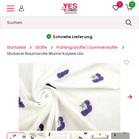
0
0
Hohe Qualität
&
Niedrige Preise
Startseite
Stoffe
Frühlingsstoffe | Sommerstoffe
Stickerei Baumwolle Blume Kaylee Lila