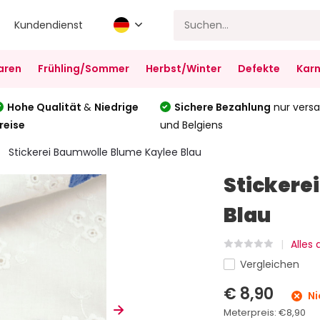
Kundendienst
aren
Frühling/Sommer
Herbst/Winter
Defekte
Karn
Hohe Qualität
&
Niedrige
Sichere Bezahlung
nur versa
reise
und Belgiens
Stickerei Baumwolle Blume Kaylee Blau
Stickere
Blau
Alles
Vergleichen
€ 8,90
Ni
Meterpreis:
€8,90