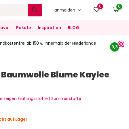
0
0
anmelden
aval
Pakete
Inspiration
BLOG
ndkostenfrei ab 150 € innerhalb der Niederlande
9,3
i Baumwolle Blume Kaylee
 anzeigen Frühlingsstoffe | Sommerstoffe
cht auf Lager