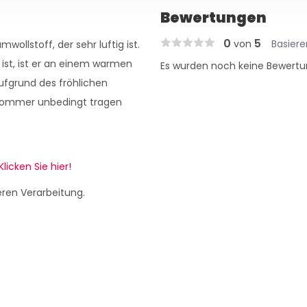
Bewertungen
0
5
von
Basier
ollstoff, der sehr luftig ist.
ist, ist er an einem warmen
Es wurden noch keine Bewertu
fgrund des fröhlichen
n Sommer unbedingt tragen
Klicken Sie hier!
eren Verarbeitung.