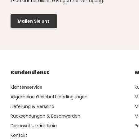
17.00 Uhr für alle Ihre Fragen zur Verfügung.
Mailen Sie uns
Kundendienst
M
Klantenservice
K
Allgemeine Geschäftsbedingungen
M
Lieferung & Versand
M
Rücksendungen & Beschwerden
M
Datenschutzrichtlinie
P
Kontakt