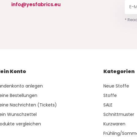
info@yesfabrics.eu
* Read
ein Konto
Kategorien
undenkonto anlegen
Neue Stoffe
eine Bestellungen
Stoffe
eine Nachrichten (Tickets)
SALE
ein Wunschzettel
Schnittmuster
rodukte vergleichen
Kurzwaren
Frühling/Somm