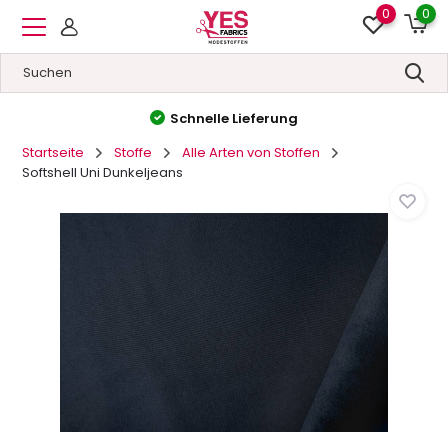
0
0
Hohe Qualität
&
Niedrige Preise
Startseite
Stoffe
Alle Arten von Stoffen
Softshell Uni Dunkeljeans