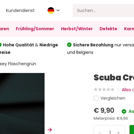
Kundendienst
aren
Frühling/Sommer
Herbst/Winter
Defekte
Karn
Hohe Qualität
&
Niedrige
Sichere Bezahlung
nur versa
reise
und Belgiens
sey Flaschengrün
Scuba Cr
Alles
Vergleichen
€ 9,90
Au
Meterpreis:
€9,90
-
+