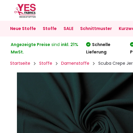
Neue Stoffe
Stoffe
SALE
Schnittmuster
Kurzw
Angezeigte Preise
sind
inkl. 21%
Schnelle
MwSt.
Lieferung
P
Startseite
Stoffe
Damenstoffe
Scuba Crepe Jer