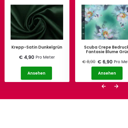
Krepp-Satin Dunkelgrün
Scuba Crepe Bedruc
Fantasie Blume Grü
€ 4,90
Pro Meter
€ 6,90
€ 8,90
Pro Me
Ansehen
Ansehen