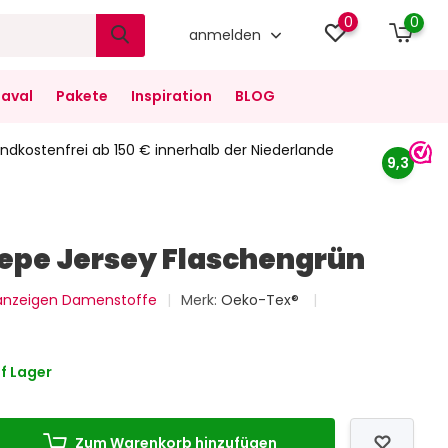
0
0
anmelden
aval
Pakete
Inspiration
BLOG
ndkostenfrei ab 150 € innerhalb der Niederlande
9,3
epe Jersey Flaschengrün
 anzeigen Damenstoffe
Merk:
Oeko-Tex®
f Lager
Zum Warenkorb hinzufügen