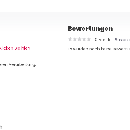
Bewertungen
0
5
von
Basier
Klicken Sie hier!
Es wurden noch keine Bewertu
eren Verarbeitung.
h