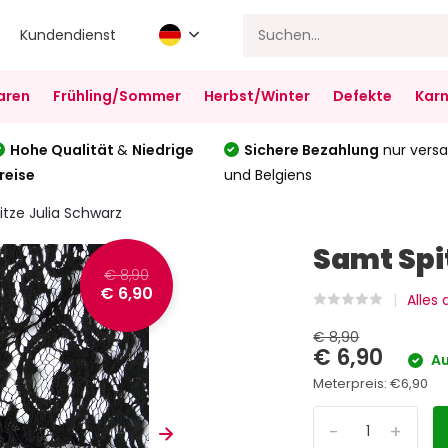
Kundendienst
aren
Frühling/Sommer
Herbst/Winter
Defekte
Karn
Hohe Qualität
&
Niedrige
Sichere Bezahlung
nur versa
reise
und Belgiens
tze Julia Schwarz
Samt Spi
€ 8,90
€ 6,90
Alles
€ 8,90
€ 6,90
Au
Meterpreis:
€6,90
-
+