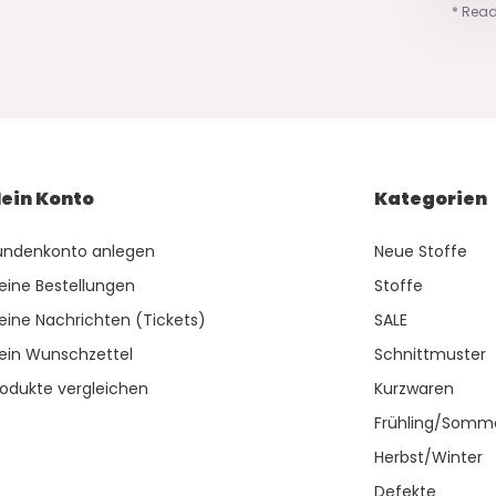
* Read
ein Konto
Kategorien
undenkonto anlegen
Neue Stoffe
eine Bestellungen
Stoffe
eine Nachrichten (Tickets)
SALE
ein Wunschzettel
Schnittmuster
rodukte vergleichen
Kurzwaren
Frühling/Somm
Herbst/Winter
Defekte