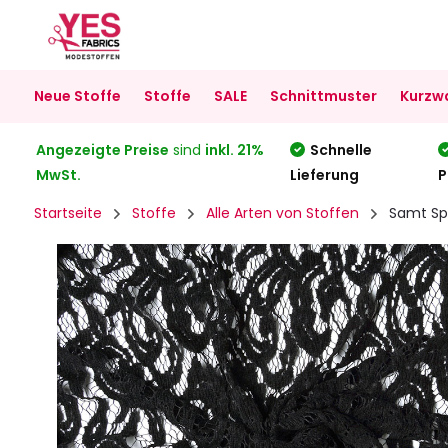
Neue Stoffe
Stoffe
SALE
Schnittmuster
Kurzw
Angezeigte Preise
sind
inkl. 21%
Schnelle
MwSt.
Lieferung
P
Startseite
Stoffe
Alle Arten von Stoffen
Samt Spi