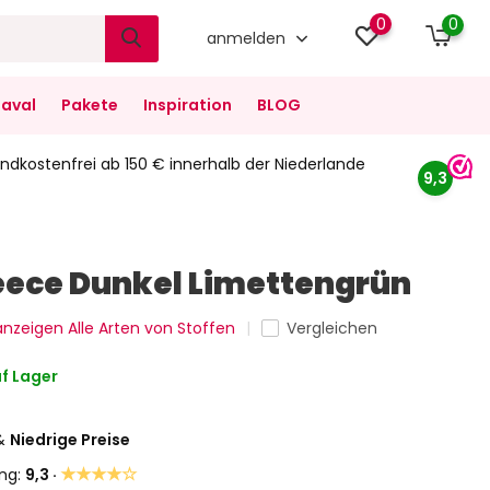
0
0
anmelden
aval
Pakete
Inspiration
BLOG
ndkostenfrei ab 150 € innerhalb der Niederlande
9,3
eece Dunkel Limettengrün
 anzeigen Alle Arten von Stoffen
Vergleichen
f Lager
&
Niedrige Preise
★★★★☆
ng:
9,3 ·