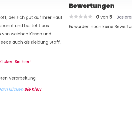
Bewertungen
0
5
von
Basier
off, der sich gut auf Ihrer Haut
genannt und besteht aus
Es wurden noch keine Bewertu
n von weichen Kissen und
eece auch als Kleidung Stoff.
Klicken Sie hier!
eren Verarbeitung.
arn klicken
Sie hier!