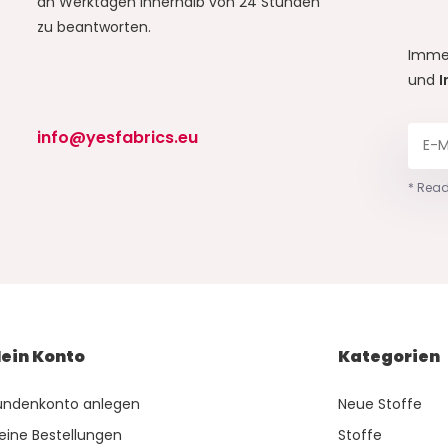
an Werktagen innerhalb von 24 Stunden
zu beantworten.
Imme
und
I
info@yesfabrics.eu
* Read
ein Konto
Kategorien
undenkonto anlegen
Neue Stoffe
eine Bestellungen
Stoffe