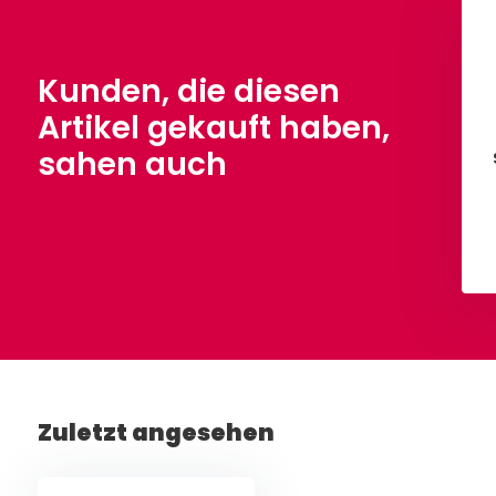
Fleece Helljeans
Minky Fleece Altgrün
,90
€ 8,90
Pro Meter
Pro Meter
Kunden, die diesen
Artikel gekauft haben,
sahen auch
Ansehen
Ansehen
Zuletzt angesehen