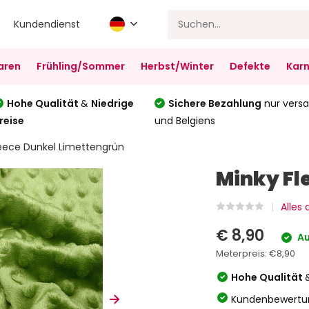
Kundendienst
aren
Frühling/Sommer
Herbst/Winter
Defekte
Karn
Hohe Qualität
&
Niedrige
Sichere Bezahlung
nur versa
reise
und Belgiens
leece Dunkel Limettengrün
Minky Fl
Alles
€ 8,90
Au
Meterpreis:
€8,90
Hohe Qualität
Kundenbewertu