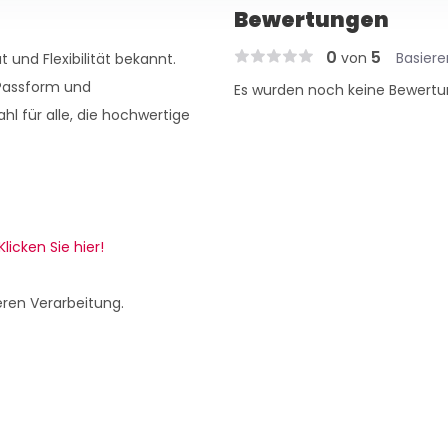
Bewertungen
0
5
von
Basier
t und Flexibilität bekannt.
 Passform und
Es wurden noch keine Bewertu
hl für alle, die hochwertige
Klicken Sie hier!
eren Verarbeitung.