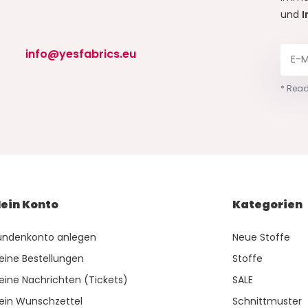
und
I
info@yesfabrics.eu
* Read
ein Konto
Kategorien
undenkonto anlegen
Neue Stoffe
eine Bestellungen
Stoffe
eine Nachrichten (Tickets)
SALE
ein Wunschzettel
Schnittmuster