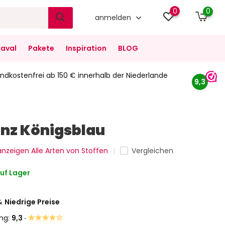
0
0
anmelden
aval
Pakete
Inspiration
BLOG
ndkostenfrei ab 150 € innerhalb der Niederlande
9,3
anz Königsblau
 anzeigen Alle Arten von Stoffen
Vergleichen
uf Lager
&
Niedrige Preise
★★★★☆
ng:
9,3 ·