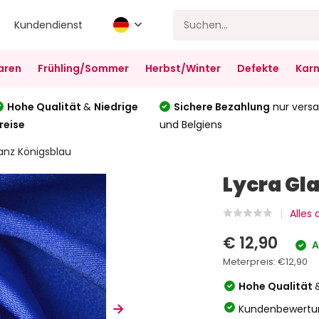
Kundendienst
aren
Frühling/Sommer
Herbst/Winter
Defekte
Karn
Hohe Qualität
&
Niedrige
Sichere Bezahlung
nur versa
reise
und Belgiens
anz Königsblau
Lycra Gl
Alles
€ 12,90
A
Meterpreis:
€12,90
Hohe Qualität
Kundenbewertu