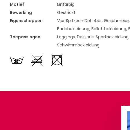
Motief
Einfarbig
Bewerking
Gestrickt
Eigenschappen
Vier Spitzeen Dehnbar, Geschmeidig
Badebekleidung, Ballettbekleidung, B
Toepassingen
Leggings, Dessous, Sportbekleidung,
Schwimmbekleidung
 Satin Petrolblau
Baumwolljersey Kobaltblau
,90
€ 7,90
Pro Meter
Pro Meter