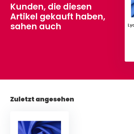
Kunden, die diesen
Artikel gekauft haben,
sahen auch
Ly
Ansehen
Ansehen
Zuletzt angesehen