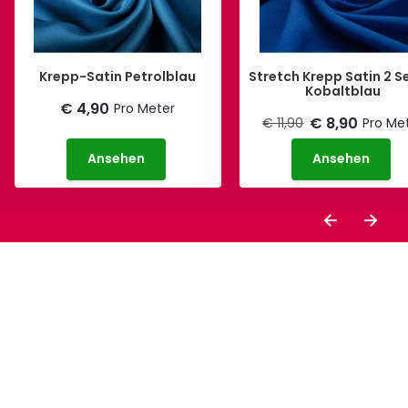
Krepp-Satin Petrolblau
Stretch Krepp Satin 2 S
Kobaltblau
€ 4,90
Pro Meter
€ 8,90
€ 11,90
Pro Me
Ansehen
Ansehen