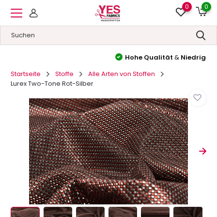
0
0
Hohe Qualität
&
Niedrige Preise
Startseite
Stoffe
Alle Arten von Stoffen
Lurex Two-Tone Rot-Silber