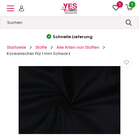
0
0
Hohe Qualität
&
Niedrige Preise
Startseite
Stoffe
Alle Arten von Stoffen
Koreanischer Filz 1 mm Schwarz