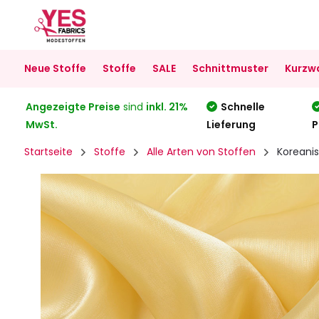
Neue Stoffe
Stoffe
SALE
Schnittmuster
Kurzw
Angezeigte Preise
sind
inkl. 21%
Schnelle
MwSt.
Lieferung
P
Startseite
Stoffe
Alle Arten von Stoffen
Koreani