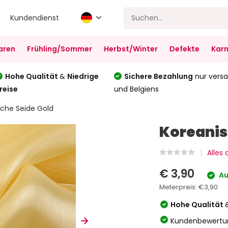
Kundendienst
aren
Frühling/Sommer
Herbst/Winter
Defekte
Karn
Hohe Qualität
&
Niedrige
Sichere Bezahlung
nur versa
reise
und Belgiens
sche Seide Gold
Koreanis
Alles
€ 3,90
Au
Meterpreis:
€3,90
Hohe Qualität
Kundenbewertu