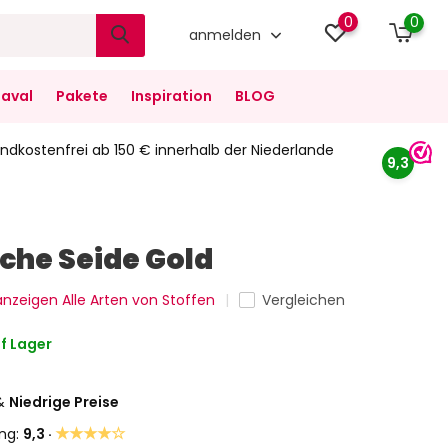
0
0
anmelden
aval
Pakete
Inspiration
BLOG
ndkostenfrei ab 150 € innerhalb der Niederlande
9,3
che Seide Gold
 anzeigen Alle Arten von Stoffen
Vergleichen
f Lager
&
Niedrige Preise
★★★★☆
ng:
9,3 ·