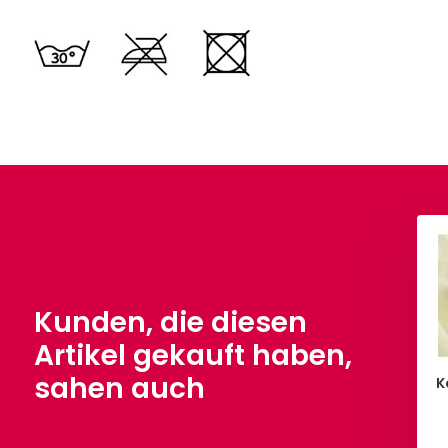
Koreanische Seide Sand
€ 3,90
Pro Meter
Kunden, die diesen
Artikel gekauft haben,
sahen auch
anische Seide
K
ellmoosgrün
,90
Pro Meter