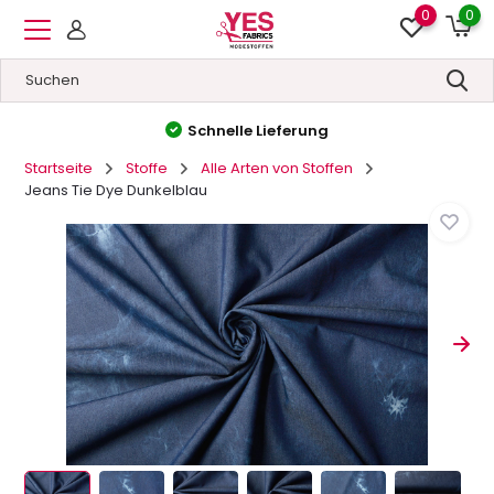
0
0
Hohe Qualität
&
Niedrige Preise
Startseite
Stoffe
Alle Arten von Stoffen
Jeans Tie Dye Dunkelblau