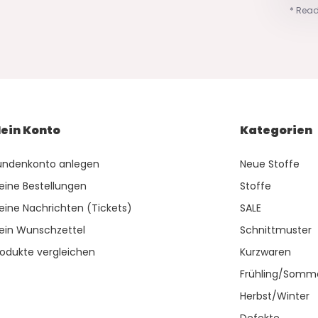
* Read
ein Konto
Kategorien
undenkonto anlegen
Neue Stoffe
eine Bestellungen
Stoffe
eine Nachrichten (Tickets)
SALE
ein Wunschzettel
Schnittmuster
rodukte vergleichen
Kurzwaren
Frühling/Somm
Herbst/Winter