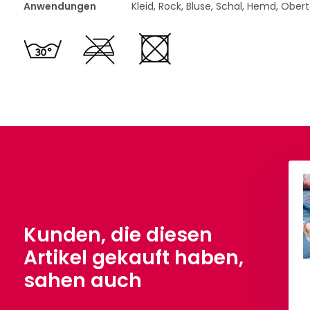
Anwendungen
Kleid, Rock, Bluse, Schal, Hemd, Obert
Kunden, die diesen
Artikel gekauft haben,
sahen auch
al Crepe Stretch
Digital Crepe Stretch
ee Pfirsich Weiß
Orchidee Minze Weiß