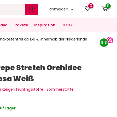
0
0
anmelden
aval
Pakete
Inspiration
BLOG
ndkostenfrei ab 150 € innerhalb der Niederlande
9,3
repe Stretch Orchidee
Rosa Weiß
 anzeigen Frühlingsstoffe | Sommerstoffe
uf Lager