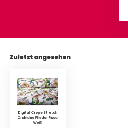
2,90
€ 12,90
Pro Meter
Pro Meter
Ansehen
Ansehen
Zuletzt angesehen
Digital Crepe Stretch
Orchidee Flieder Rosa
Weiß