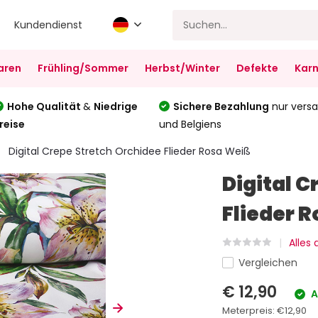
Kundendienst
aren
Frühling/Sommer
Herbst/Winter
Defekte
Karn
Hohe Qualität
&
Niedrige
Sichere Bezahlung
nur versa
reise
und Belgiens
Digital Crepe Stretch Orchidee Flieder Rosa Weiß
Digital C
Flieder 
Alles
Vergleichen
€ 12,90
A
Meterpreis:
€12,90