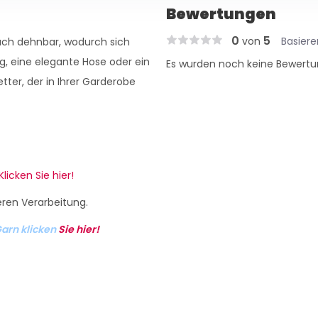
Bewertungen
0
5
von
Basier
auch dehnbar, wodurch sich
g, eine elegante Hose oder ein
Es wurden noch keine Bewertu
etter, der in Ihrer Garderobe
Klicken Sie hier!
eren Verarbeitung.
arn klicken
Sie hier!