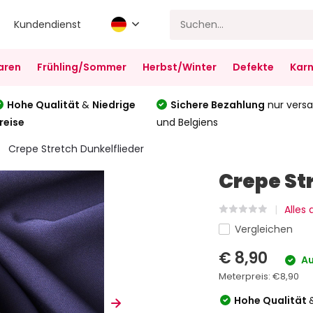
Kundendienst
aren
Frühling/Sommer
Herbst/Winter
Defekte
Karn
Hohe Qualität
&
Niedrige
Sichere Bezahlung
nur versa
reise
und Belgiens
Crepe Stretch Dunkelflieder
Crepe St
Alles
Vergleichen
€ 8,90
Au
Meterpreis:
€8,90
Hohe Qualität