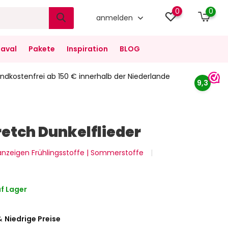
0
0
anmelden
aval
Pakete
Inspiration
BLOG
ndkostenfrei ab 150 € innerhalb der Niederlande
9,3
retch Dunkelflieder
 anzeigen Frühlingsstoffe | Sommerstoffe
f Lager
&
Niedrige Preise