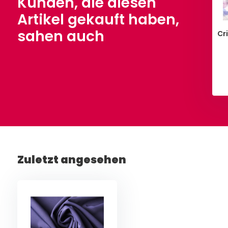
Kunden, die diesen
Artikel gekauft haben,
sahen auch
Crinkle Sa
Ansehen
Ansehen
Zuletzt angesehen