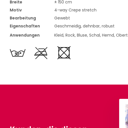
Breite
± 150 cm
Motiv
4-way Crepe stretch
Bearbeitung
Gewebt
Eigenschaften
Geschmeidig, dehnbar, robust
Anwendungen
Kleid, Rock, Bluse, Schal, Hemd, Obert
Cupro Suedine Altviolett
Organza Violett
€ 5,90
€ 2,50
Pro Meter
Pro Meter