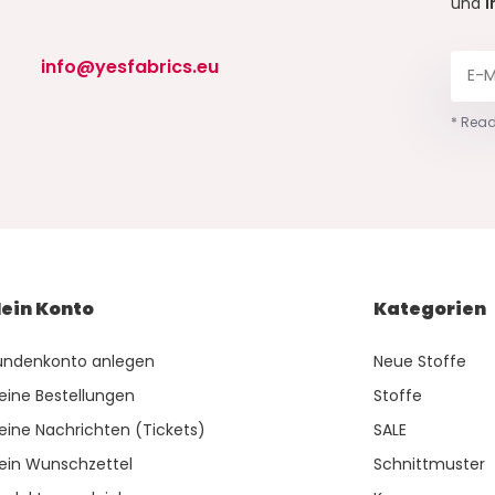
und
I
info@yesfabrics.eu
* Read
ein Konto
Kategorien
undenkonto anlegen
Neue Stoffe
eine Bestellungen
Stoffe
eine Nachrichten (Tickets)
SALE
ein Wunschzettel
Schnittmuster