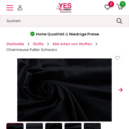
0
0
Hohe Qualität
&
Niedrige Preise
Startseite
Stoffe
Alle Arten von Stoffen
Charmeuse Futter Schwarz