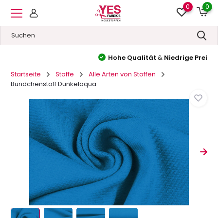
0
0
Hohe Qualität
&
Niedrige Preise
Startseite
Stoffe
Alle Arten von Stoffen
Bündchenstoff Dunkelaqua