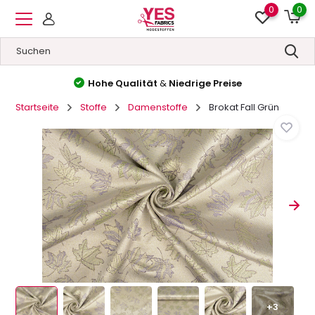
0
0
Hohe Qualität
&
Niedrige Preise
Startseite
Stoffe
Damenstoffe
Brokat Fall Grün
+3