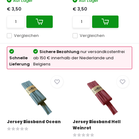
Auf Lager
Auf Lager
€ 3,50
€ 3,50
Vergleichen
Vergleichen
Sichere Bezahlung
nur versandkostenfrei
Schnelle
ab 150 € innerhalb der Niederlande und
Lieferung
Belgiens
Jersey Biasband Ocean
Jersey Biasband Hell
Weinrot