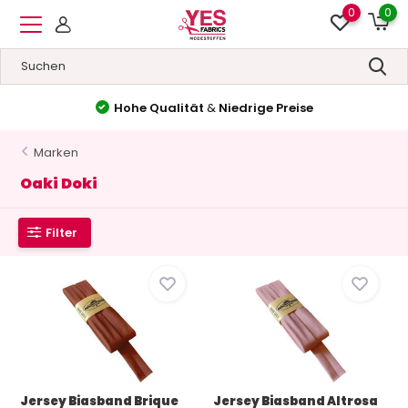
0
0
Hohe Qualität
&
Niedrige Preise
Marken
Oaki Doki
Filter
Jersey Biasband Brique
Jersey Biasband Altrosa