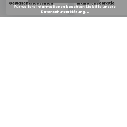
Gewaschenes Leinen
Bruiloft Decoratie
Für weitere Informationen beachten Sie bitte unsere
Datenschutzerklärung. »
Haben Sie eine
Frage?
Wir helfen Ihnen gerne
weiter.
Wir stehen Ihnen Montag bis Freitag von 9.00 bis
17.00 Uhr für alle Ihre Fragen zur Verfügung.