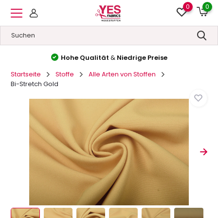
0
0
Hohe Qualität
&
Niedrige Preise
Startseite
Stoffe
Alle Arten von Stoffen
Bi-Stretch Gold