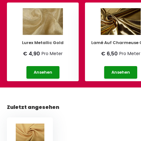
Lurex Metallic Gold
Lam
€ 4,90
€ 6,50
Pro Meter
Pro Meter
Ansehen
Ansehen
Zuletzt angesehen