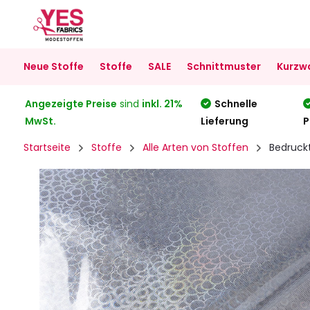
Neue Stoffe
Stoffe
SALE
Schnittmuster
Kurzw
Angezeigte Preise
sind
inkl. 21%
Schnelle
MwSt.
Lieferung
P
Startseite
Stoffe
Alle Arten von Stoffen
Bedruck