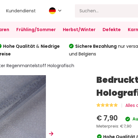
Kundendienst
aren
Frühling/Sommer
Herbst/Winter
Defekte
Karn
Hohe Qualität
&
Niedrige
Sichere Bezahlung
nur versa
reise
und Belgiens
ter Regenmantelstoff Holografisch
Bedruckt
Holograf
Alles
€ 7,90
Au
Meterpreis:
€7,90
Hohe Qualität