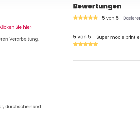
Bewertungen
5
5
von
Basiere
Klicken Sie hier!
5
von 5
Super mooie print e
eren Verarbeitung.
ar, durchscheinend