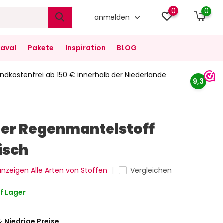
0
0
anmelden
aval
Pakete
Inspiration
BLOG
ndkostenfrei ab 150 € innerhalb der Niederlande
9,3
er Regenmantelstoff
isch
 anzeigen Alle Arten von Stoffen
Vergleichen
f Lager
&
Niedrige Preise