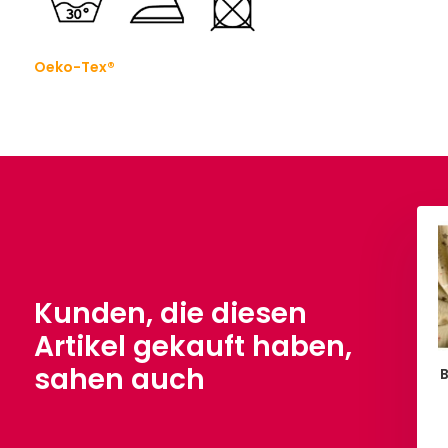
Oeko-Tex®
Kunden, die diesen
Artikel gekauft haben,
sahen auch
l Gepard Beige
Mini Waffelpiqué Baumwolle
Sand
€ 6,90
Pro Meter
€ 8,90
Pro Meter