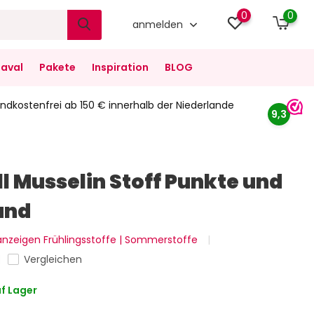
0
0
anmelden
aval
Pakete
Inspiration
BLOG
ndkostenfrei ab 150 € innerhalb der Niederlande
9,3
 Musselin Stoff Punkte und
and
 anzeigen Frühlingsstoffe | Sommerstoffe
Vergleichen
f Lager