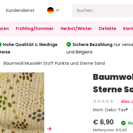
Kundendienst
aren
Frühling/Sommer
Herbst/Winter
Defekte
Karn
Hohe Qualität
&
Niedrige
Sichere Bezahlung
nur versa
reise
und Belgiens
Baumwoll Musselin Stoff Punkte und Sterne Sand
Baumwoll
Sterne S
Alles
Merk:
Oeko-Tex®
€ 6,90
Au
Meterpreis:
€6,90