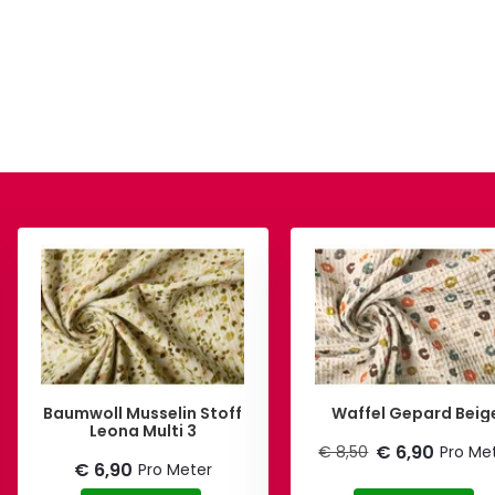
Baumwoll Musselin Stoff
Waffel Gepard Beig
Leona Multi 3
€ 6,90
€ 8,50
Pro Me
€ 6,90
Pro Meter