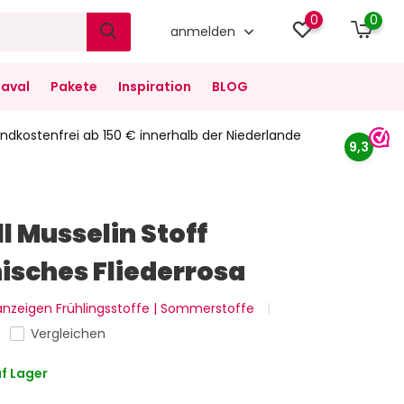
0
0
anmelden
aval
Pakete
Inspiration
BLOG
ndkostenfrei ab 150 € innerhalb der Niederlande
9,3
 Musselin Stoff
isches Fliederrosa
 anzeigen Frühlingsstoffe | Sommerstoffe
Vergleichen
f Lager