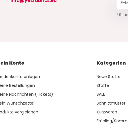
info@yesfabrics.eu
* Read
ein Konto
Kategorien
undenkonto anlegen
Neue Stoffe
eine Bestellungen
Stoffe
eine Nachrichten (Tickets)
SALE
ein Wunschzettel
Schnittmuster
rodukte vergleichen
Kurzwaren
Frühling/Somm