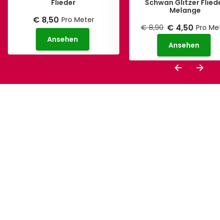
Flieder
Schwan Glitzer Flied
Melange
€ 8,50
Pro Meter
€ 4,50
€ 8,90
Pro Me
Ansehen
Ansehen