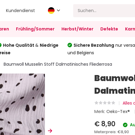
Kundendienst
aren
Frühling/Sommer
Herbst/Winter
Defekte
Karn
Hohe Qualität
&
Niedrige
Sichere Bezahlung
nur versa
reise
und Belgiens
Baumwoll Musselin Stoff Dalmatinisches Fliederrosa
Baumwoll
Dalmatin
Alles
Merk:
Oeko-Tex®
€ 8,90
Au
Meterpreis:
€8,90