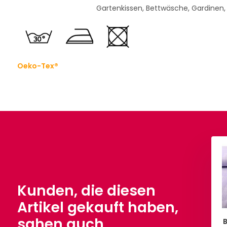
Gartenkissen, Bettwäsche, Gardinen,
Oeko-Tex®
Kunden, die diesen
Artikel gekauft haben,
sahen auch
oe Baumwolljersey
100% Gewaschene