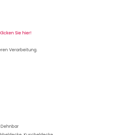
Klicken Sie hier!
eren Verarbeitung.
t Dehnbar
bbeldecke, Kuscheldecke,