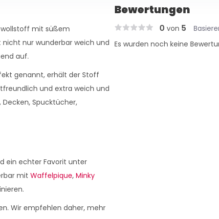
Bewertungen
0
5
von
Basier
mwollstoff mit süßem
t nicht nur wunderbar weich und
Es wurden noch keine Bewertu
end auf.
fekt genannt, erhält der Stoff
autfreundlich und extra weich und
g, Decken, Spucktücher,
d ein echter Favorit unter
erbar mit
Waffelpique
,
Minky
nieren.
en. Wir empfehlen daher, mehr