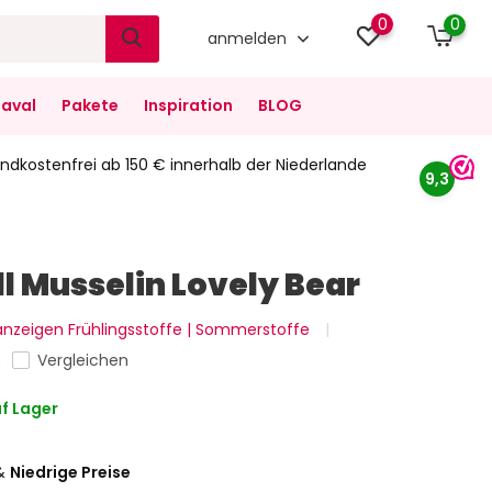
0
0
anmelden
aval
Pakete
Inspiration
BLOG
ndkostenfrei ab 150 € innerhalb der Niederlande
9,3
 Musselin Lovely Bear
 anzeigen Frühlingsstoffe | Sommerstoffe
Vergleichen
f Lager
&
Niedrige Preise