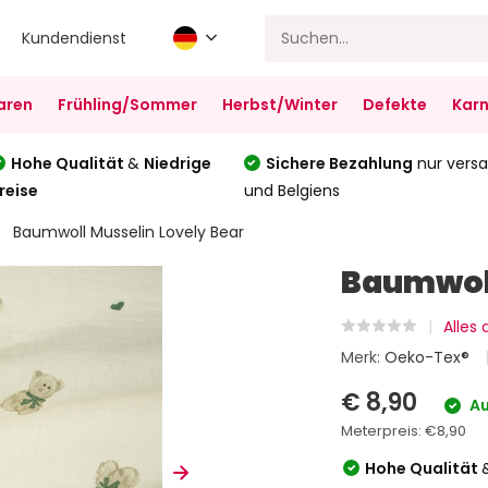
Kundendienst
aren
Frühling/Sommer
Herbst/Winter
Defekte
Karn
Hohe Qualität
&
Niedrige
Sichere Bezahlung
nur versa
reise
und Belgiens
Baumwoll Musselin Lovely Bear
Baumwoll
Alles
Merk:
Oeko-Tex®
€ 8,90
Au
Meterpreis:
€8,90
Hohe Qualität