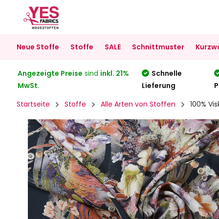
Neue Stoffe
Stoffe
SALE
Schnittmuster
Kurzw
Angezeigte Preise
sind
inkl. 21%
Schnelle
MwSt.
Lieferung
P
Startseite
Stoffe
Alle Arten von Stoffen
100% Vis