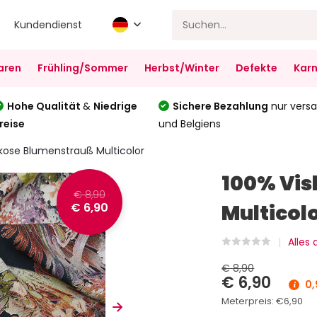
Kundendienst
aren
Frühling/Sommer
Herbst/Winter
Defekte
Karn
Hohe Qualität
&
Niedrige
Sichere Bezahlung
nur versa
reise
und Belgiens
kose Blumenstrauß Multicolor
100% Vi
€ 8,90
€ 6,90
Multicol
Alles
€ 8,90
€ 6,90
0,
Meterpreis:
€6,90