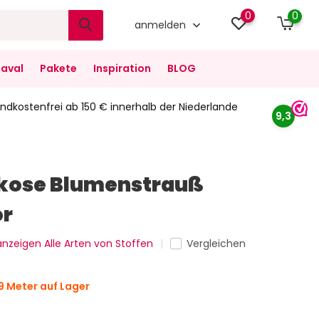
0
0
anmelden
aval
Pakete
Inspiration
BLOG
ndkostenfrei ab 150 € innerhalb der Niederlande
9,3
skose Blumenstrauß
or
 anzeigen Alle Arten von Stoffen
Vergleichen
9 Meter auf Lager