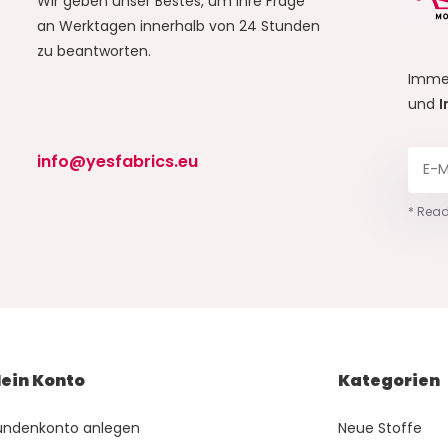
Wir geben unser Bestes, um Ihre Frage
an Werktagen innerhalb von 24 Stunden
zu beantworten.
Imme
und
I
info@yesfabrics.eu
* Read
ein Konto
Kategorien
undenkonto anlegen
Neue Stoffe