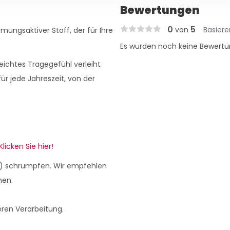
Bewertungen
0
5
von
Basier
mungsaktiver Stoff, der für Ihre
Es wurden noch keine Bewertu
leichtes Tragegefühl verleiht
ür jede Jahreszeit, von der
Klicken Sie hier!
r) schrumpfen. Wir empfehlen
hen.
eren Verarbeitung.