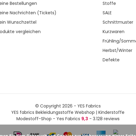
eine Bestellungen
Stoffe
eine Nachrichten (Tickets)
SALE
ein Wunschzettel
Schnittmuster
rodukte vergleichen
Kurzwaren
Frühling/Somm
Herbst/Winter
Defekte
© Copyright 2026 - YES Fabrics
YES fabrics Bekleidungsstoffe Webshop | Kinderstoffe
Modestoff-Shop - Yes Fabrics
9,3
- 3.128 reviews
men Sie dem Gebrauch von Cookies zur Verbesserung dieser Seite