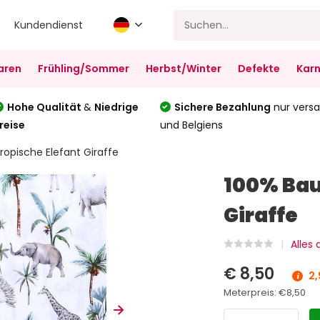
Kundendienst
aren
Frühling/Sommer
Herbst/Winter
Defekte
Karn
Hohe Qualität
&
Niedrige
Sichere Bezahlung
nur versa
reise
und Belgiens
opische Elefant Giraffe
100% Bau
Giraffe
Alles
€ 8,50
2,
Meterpreis:
€8,50