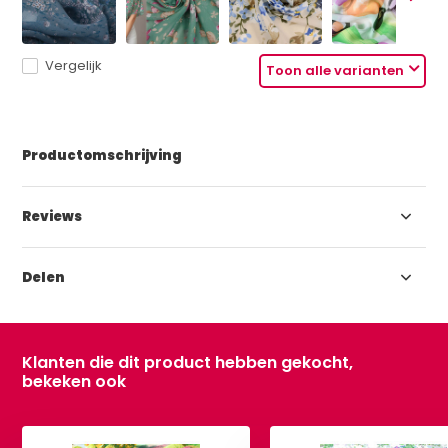
Vergelijk
Toon alle varianten
Productomschrijving
Reviews
Delen
Klanten die dit product hebben gekocht,
bekeken ook