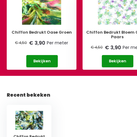
Chiffon Bedrukt Oase Groen
Chiffon Bedrukt Bloem 
Paars
€ 3,90
Per meter
€ 4,50
€ 3,90
Per me
€ 4,50
Bekijken
Bekijken
Recent bekeken
Chiffon Bedrukt