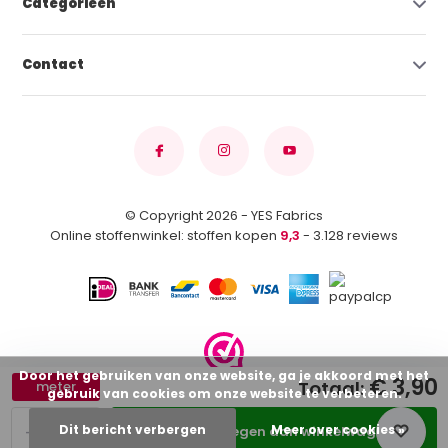
Categorieën
Contact
© Copyright 2026 - YES Fabrics
Online stoffenwinkel: stoffen kopen
9,3
- 3.128 reviews
Door het gebruiken van onze website, ga je akkoord met het
€ 3,90
Totaal:
meter
gebruik van cookies om onze website te verbeteren.
-
+
Dit bericht verbergen
Meer over cookies »
Toevoegen aan winkelwagen