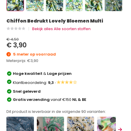
+1
Chiffon Bedrukt Lovely Bloemen Multi
Bekijk alles Alle soorten stoffen
€ 4,50
€ 3,90
5 meter op voorraad
Meterprijs:
€3,90
Hoge kwaliteit
&
Lage prijzen
★★★★☆
Klantbeoordeling:
9,3 ·
Snel geleverd
Gratis verzending
vanaf €150
NL & BE
Dit product is leverbaar in de volgende
90
varianten: