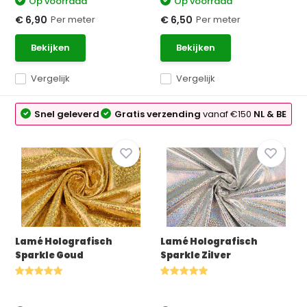
Op voorraad
Op voorraad
Per meter
Per meter
€ 6,90
€ 6,50
Bekijken
Bekijken
Vergelijk
Vergelijk
Snel geleverd
Gratis verzending
vanaf €150
NL & BE
Lamé Holografisch
Lamé Holografisch
Sparkle Goud
Sparkle Zilver