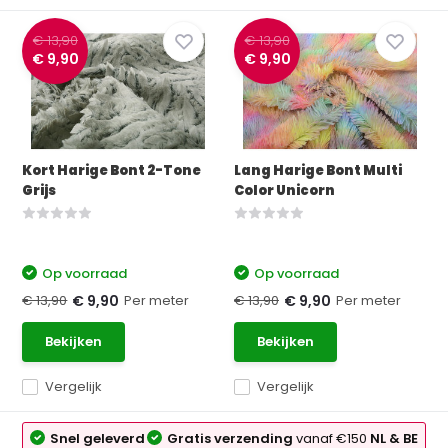
€ 13,90
€ 13,90
€ 9,90
€ 9,90
Kort Harige Bont 2-Tone
Lang Harige Bont Multi
Grijs
Color Unicorn
Op voorraad
Op voorraad
€ 13,90
Per meter
€ 13,90
Per meter
€ 9,90
€ 9,90
Bekijken
Bekijken
Vergelijk
Vergelijk
Snel geleverd
Gratis verzending
vanaf €150
NL & BE