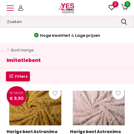
0
0
Hoge kwaliteit
&
Lage prijzen
Bont Harige
Imitatiebont
Filters
€ 14,90
€ 9,90
Harige bont Astranimo
Harige bont Astranimo