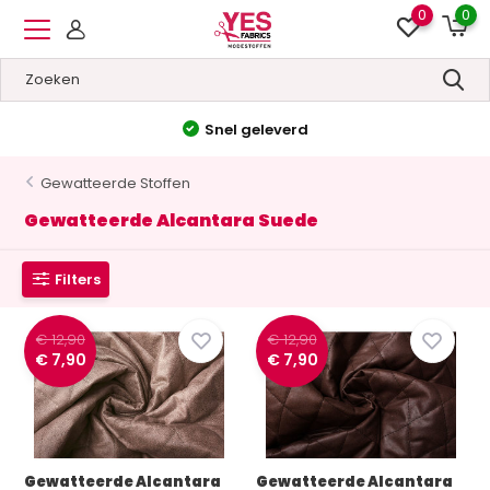
0
0
Hoge kwaliteit
&
Lage prij
Gewatteerde Stoffen
Gewatteerde Alcantara Suede
Filters
€ 12,90
€ 12,90
€ 7,90
€ 7,90
Gewatteerde Alcantara
Gewatteerde Alcantara