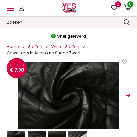
0
0
Hoge kwaliteit
&
Lage prijzen
Home
Stoffen
Winter Stoffen
Gewatteerde Alcantara Suede Zwart
€ 12,90
€ 7,90