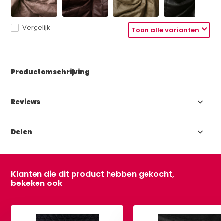
Vergelijk
Toon alle varianten
Productomschrijving
Reviews
Delen
Klanten die dit product hebben gekocht,
bekeken ook