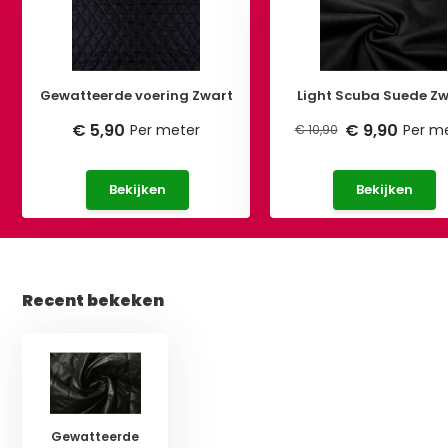
Gewatteerde voering Zwart
Light Scuba Suede Zw
€ 5,90
€ 9,90
Per meter
Per m
€ 10,90
Bekijken
Bekijken
Recent bekeken
Gewatteerde