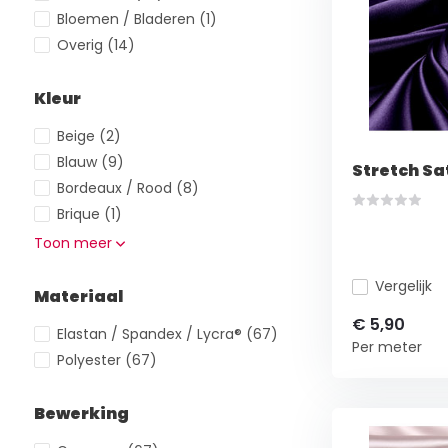
Bloemen / Bladeren
(1)
Overig
(14)
Kleur
Beige
(2)
Blauw
(9)
Stretch Sa
Bordeaux / Rood
(8)
Brique
(1)
Toon meer
Vergelijk
Materiaal
€ 5,90
Elastan / Spandex / Lycra®
(67)
Per meter
Polyester
(67)
Bewerking