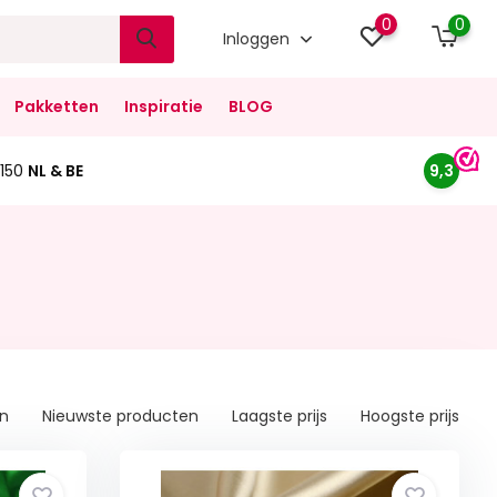
0
0
Inloggen
Pakketten
Inspiratie
BLOG
150
NL & BE
9,3
en
Nieuwste producten
Laagste prijs
Hoogste prijs