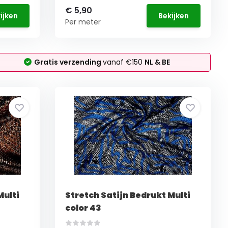
€ 5,90
ijken
Bekijken
Per meter
Gratis verzending
vanaf €150
NL & BE
Multi
Stretch Satijn Bedrukt Multi
color 43