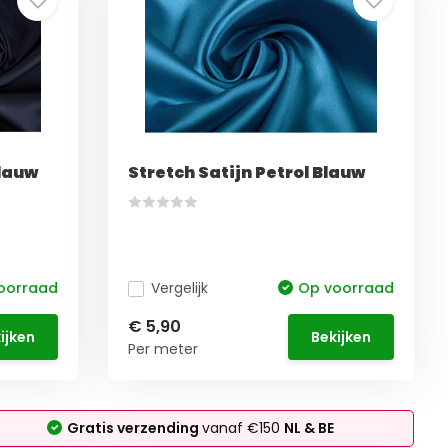
Blauw
Stretch Satijn Petrol Blauw
oorraad
Vergelijk
Op voorraad
€ 5,90
ijken
Bekijken
Per meter
Gratis verzending
vanaf €150
NL & BE