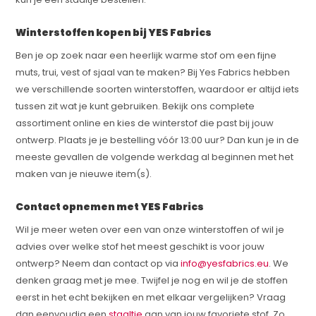
Winterstoffen kopen bij YES Fabrics
Ben je op zoek naar een heerlijk warme stof om een fijne
muts, trui, vest of sjaal van te maken? Bij Yes Fabrics hebben
we verschillende soorten winterstoffen, waardoor er altijd iets
tussen zit wat je kunt gebruiken. Bekijk ons complete
assortiment online en kies de winterstof die past bij jouw
ontwerp. Plaats je je bestelling vóór 13:00 uur? Dan kun je in de
meeste gevallen de volgende werkdag al beginnen met het
maken van je nieuwe item(s).
Contact opnemen met YES Fabrics
Wil je meer weten over een van onze winterstoffen of wil je
advies over welke stof het meest geschikt is voor jouw
ontwerp? Neem dan contact op via
info@yesfabrics.eu
. We
denken graag met je mee. Twijfel je nog en wil je de stoffen
eerst in het echt bekijken en met elkaar vergelijken? Vraag
dan eenvoudig een
staaltje
aan van jouw favoriete stof. Zo