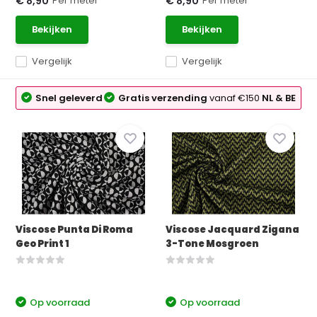
Per meter
Per meter
€ 8,90
€ 8,90
Bekijken
Bekijken
Vergelijk
Vergelijk
Snel geleverd
Gratis verzending
vanaf €150
NL & BE
Viscose Punta Di Roma
Viscose Jacquard Zigana
Geo Print 1
3-Tone Mosgroen
Op voorraad
Op voorraad