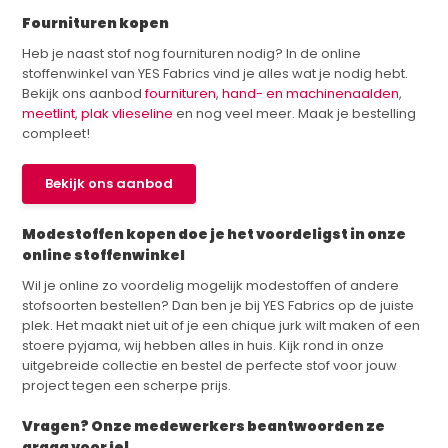
Fournituren kopen
Heb je naast stof nog fournituren nodig? In de online
stoffenwinkel van YES Fabrics vind je alles wat je nodig hebt.
Bekijk ons aanbod
fournituren
,
hand- en machinenaalden
,
meetlint
,
plak vlieseline
en nog veel meer. Maak je bestelling
compleet!
Bekijk ons aanbod
Modestoffen kopen doe je het voordeligst in onze
online stoffenwinkel
Wil je online zo voordelig mogelijk modestoffen of andere
stofsoorten bestellen? Dan ben je bij YES Fabrics op de juiste
plek. Het maakt niet uit of je een chique jurk wilt maken of een
stoere pyjama, wij hebben alles in huis. Kijk rond in onze
uitgebreide collectie en bestel de perfecte stof voor jouw
project tegen een scherpe prijs.
Vragen? Onze medewerkers beantwoorden ze
graag voor je!