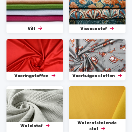
Vilt
Viscose stof
Voeringstoffen
Voertuigen stoffen
Waterafstotende
Wafelstof
stof