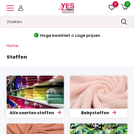
0
0
Gratis verzending
vanaf €150
NL & BE
Home
Stoffen
Alle soorten stoffen
Babystoffen