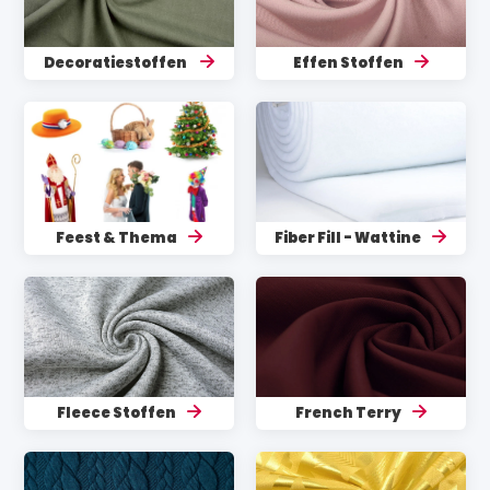
Decoratiestoffen
Effen Stoffen
Feest & Thema
Fiber Fill - Wattine
Fleece Stoffen
French Terry