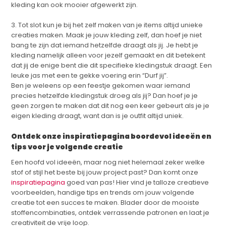
kleding kan ook mooier afgewerkt zijn.
3. Tot slot kun je bij het zelf maken van je items altijd unieke
creaties maken. Maak je jouw kleding zelf, dan hoef je niet
bang te zijn dat iemand hetzelfde draagt als jij. Je hebt je
kleding namelijk alleen voor jezelf gemaakt en dit betekent
dat jij de enige bent die dit specifieke kledingstuk draagt. Een
leuke jas met een te gekke voering erin “Durf jij”.
Ben je weleens op een feestje gekomen waar iemand
precies hetzelfde kledingstuk droeg als jij? Dan hoef je je
geen zorgen te maken dat dit nog een keer gebeurt als je je
eigen kleding draagt, want dan is je outfit altijd uniek.
Ontdek onze inspiratiepagina boordevol ideeën en
tips voor je volgende creatie
Een hoofd vol ideeën, maar nog niet helemaal zeker welke
stof of stijl het beste bij jouw project past? Dan komt onze
inspiratiepagina
goed van pas! Hier vind je talloze creatieve
voorbeelden, handige tips en trends om jouw volgende
creatie tot een succes te maken. Blader door de mooiste
stoffencombinaties, ontdek verrassende patronen en laat je
creativiteit de vrije loop.