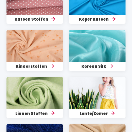
Katoen Stoffen
Keper Katoen
Kinderstoffen
Korean Silk
Linnen Stoffen
Lente/Zomer