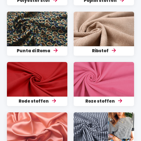
Polyester stof
Poplin stoffen
Punta di Roma
Ribstof
Rode stoffen
Roze stoffen