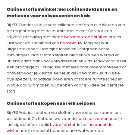
Online stoffenwinkel: verschillende kleuren en
motieven voor volwassenen en kids
Bij YES Fabrics vind je verschillende stoffen in alle kleuren van
de regenboog met de leukste motieven! Ga voor een
stijlvolle uitstraling met diepe
bordeauxrode stoffen
of kies
juist voor de zachtheid van
babyblauw
. Mag het wat
uitgesprokener? Dan zijn fuchsia en lichtgroen echte
blikvangers. Naast effen stoffen bieden we een wereld vol
unieke prints aan voor volwassenen en kids. Maak voor jezelf
een prachtige trui of blouse met elegante bloemmotieven of
ontwerp voor je kleintje een leuk dekbed met kleurrijke tie-
dye spetters, schattige bosdieren of stoere ruimteschepen.
Wat je ook wilt maken, wij hebben voor elk idee de perfecte
stof!
Online stoffen kopen voor elk seizoen
Bij YES Fabrics hebben we stoffen voor ieder seizoen in ons
assortiment. Zo hebben we voor de
lente en zomer
heerlijk
luchtige stoffen, zoals
hydrofiel stof
. In het
najaar of de
winter
heb je meestal behoefte aan wat warmere