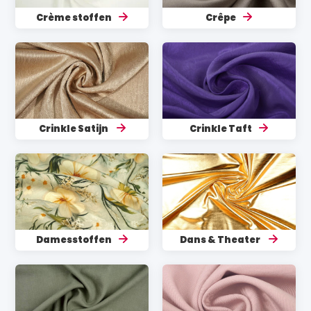
Crème stoffen
Crêpe
Crinkle Satijn
Crinkle Taft
Damesstoffen
Dans & Theater