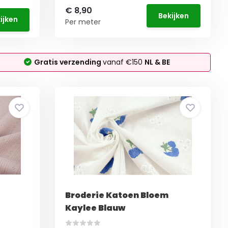
€ 8,90
Bekijken
ijken
Per meter
Gratis verzending
vanaf €150
NL & BE
Broderie Katoen Bloem
Kaylee Blauw