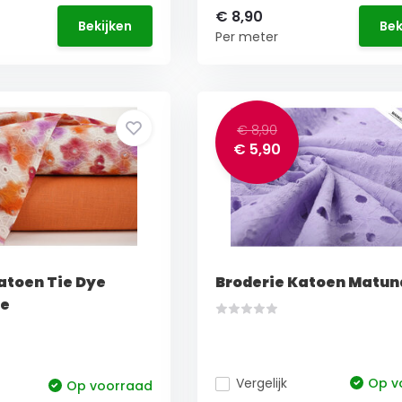
€ 8,90
Bekijken
Bek
Per meter
€ 8,90
€ 5,90
atoen Tie Dye
Broderie Katoen Matund
ze
Vergelijk
Op v
Op voorraad