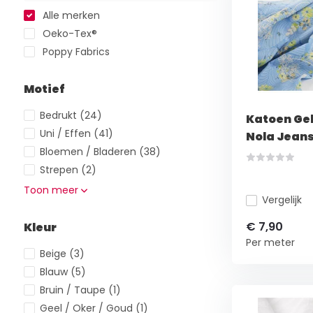
Alle merken
Oeko-Tex®
Poppy Fabrics
Motief
Bedrukt
(24)
Katoen Ge
Uni / Effen
(41)
Nola Jeans
Bloemen / Bladeren
(38)
Strepen
(2)
Toon meer
Vergelijk
€ 7,90
Kleur
Per meter
Beige
(3)
Blauw
(5)
Bruin / Taupe
(1)
Geel / Oker / Goud
(1)