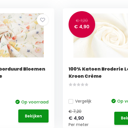
€ 7,20
€ 4,90
borduurd Bloemen
100% Katoen Broderie L
e
Kroon Crème
Vergelijk
Op v
Op voorraad
€ 7,20
Bekijken
€ 4,90
Bek
Per meter