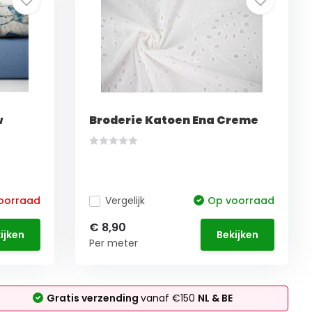
w
Broderie Katoen Ena Creme
voorraad
Vergelijk
Op voorraad
€ 8,90
ijken
Bekijken
Per meter
Gratis verzending
vanaf €150
NL & BE