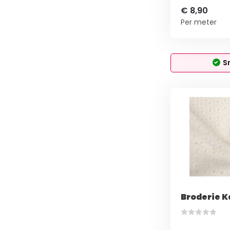
€ 8,90
Per meter
S
Broderie K