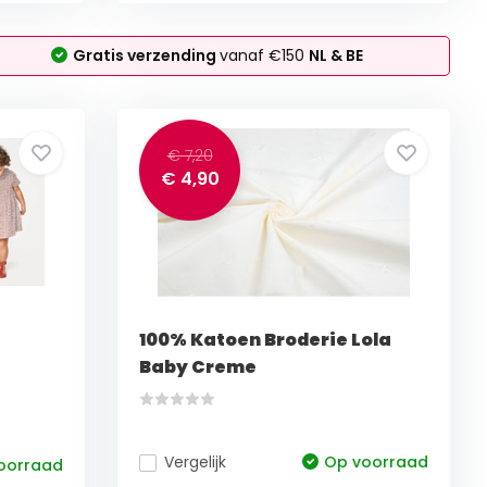
Gratis verzending
vanaf €150
NL & BE
€ 7,20
€ 4,90
e
100% Katoen Broderie Lola
Baby Creme
Vergelijk
Op voorraad
oorraad