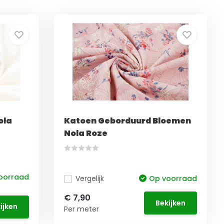
ola
Katoen Geborduurd Bloemen
Nola Roze
oorraad
Vergelijk
Op voorraad
€ 7,90
Bekijken
ijken
Per meter