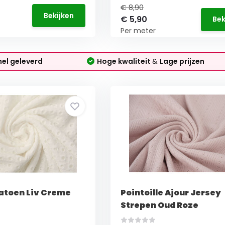
€ 8,90
Bekijken
€ 5,90
Bek
Per meter
nel geleverd
Hoge kwaliteit
&
Lage prijzen
atoen Liv Creme
Pointoille Ajour Jersey
Strepen Oud Roze