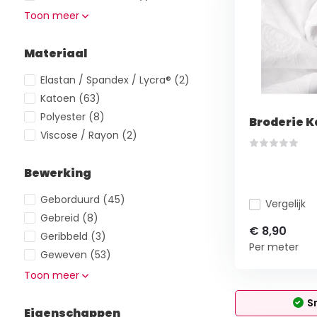
Toon meer
Materiaal
Elastan / Spandex / Lycra®
(2)
Katoen
(63)
Polyester
(8)
Broderie K
Viscose / Rayon
(2)
Bewerking
Geborduurd
(45)
Vergelijk
Gebreid
(8)
€ 8,90
Geribbeld
(3)
Per meter
Geweven
(53)
Toon meer
S
Eigenschappen