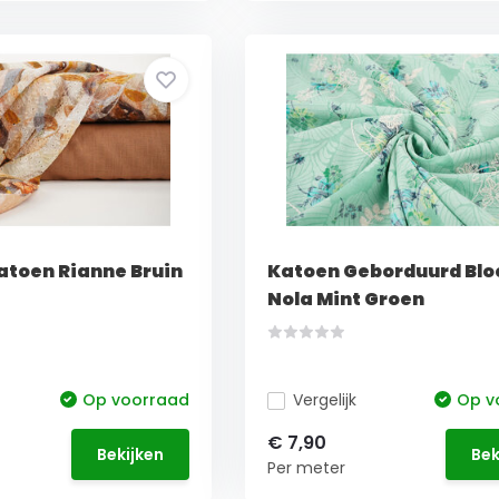
atoen Rianne Bruin
Katoen Geborduurd Bl
Nola Mint Groen
Op voorraad
Vergelijk
Op v
€ 7,90
Bekijken
Bek
Per meter