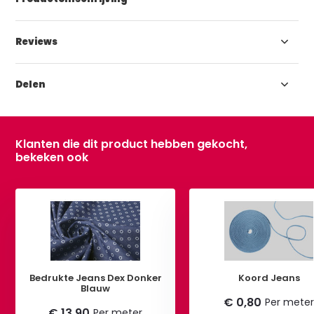
Reviews
Delen
Klanten die dit product hebben gekocht,
bekeken ook
Bedrukte Jeans Dex Donker
Koord Jeans
Blauw
€ 0,80
Per mete
€ 13,90
Per meter