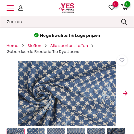
0
0
Hoge kwaliteit
&
Lage prijzen
Home
Stoffen
Alle soorten stoffen
Geborduurde Broderie Tie Dye Jeans