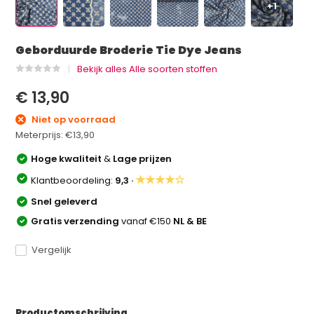
+1
Geborduurde Broderie Tie Dye Jeans
Bekijk alles Alle soorten stoffen
€ 13,90
Niet op voorraad
Meterprijs:
€13,90
Hoge kwaliteit
&
Lage prijzen
★★★★☆
Klantbeoordeling:
9,3 ·
Snel geleverd
Gratis verzending
vanaf €150
NL & BE
Vergelijk
Productomschrijving