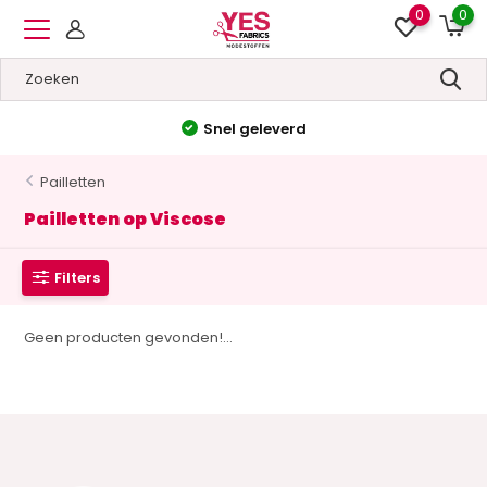
0
0
Snel geleverd
Pailletten
Pailletten op Viscose
Filters
Geen producten gevonden!...