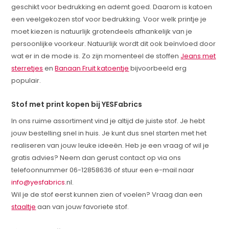
geschikt voor bedrukking en ademt goed. Daarom is katoen
een veelgekozen stof voor bedrukking. Voor welk printje je
moet kiezen is natuurlijk grotendeels afhankelijk van je
persoonlijke voorkeur. Natuurlijk wordt dit ook beïnvloed door
wat er in de mode is. Zo zijn momenteel de stoffen
Jeans met
sterretjes
en
Banaan Fruit katoentje
bijvoorbeeld erg
populair.
Stof met print kopen bij YESFabrics
In ons ruime assortiment vind je altijd de juiste stof. Je hebt
jouw bestelling snel in huis. Je kunt dus snel starten met het
realiseren van jouw leuke ideeën. Heb je een vraag of wil je
gratis advies? Neem dan gerust contact op via ons
telefoonnummer 06-12858636 of stuur een e-mail naar
info@yesfabrics.
nl.
Wil je de stof eerst kunnen zien of voelen? Vraag dan een
staaltje
aan van jouw favoriete stof.