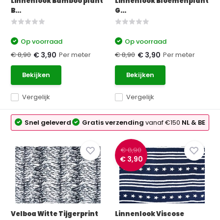
Linnenlook Bamboo plant
Linnenlook Bloemenplant
B...
G...
Op voorraad
Op voorraad
€ 8,90
Per meter
€ 8,90
Per meter
€ 3,90
€ 3,90
Bekijken
Bekijken
Vergelijk
Vergelijk
Snel geleverd
Gratis verzending
vanaf €150
NL & BE
€ 8,90
€ 3,90
Velboa Witte Tijgerprint
Linnenlook Viscose