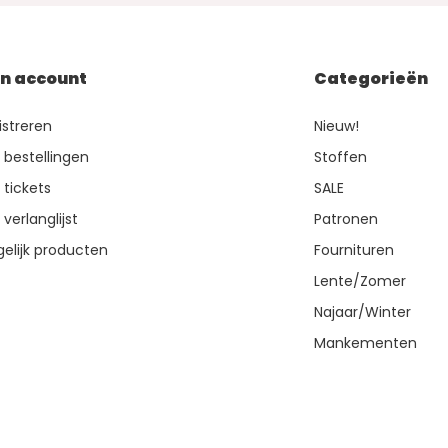
jn account
Categorieën
istreren
Nieuw!
n bestellingen
Stoffen
 tickets
SALE
 verlanglijst
Patronen
gelijk producten
Fournituren
Lente/Zomer
Najaar/Winter
Mankementen