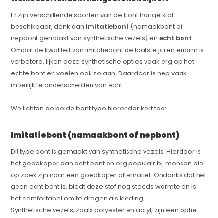
Er zijn verschillende soorten van de bont harige stof
beschikbaar, denk aan
imitatiebont
(namaakbont of
nepbont gemaakt van synthetische vezels) en
echt bont
.
Omdat de kwaliteit van imitatiebont de laatste jaren enorm is
verbeterd, lijken deze synthetische opties vaak erg op het
echte bont en voelen ook zo aan. Daardoor is nep vaak
moeilijk te onderscheiden van echt.
We lichten de beide bont type hieronder kort toe:
Imitatiebont (namaakbont of nepbont)
Dit type bont is gemaakt van synthetische vezels. Hierdoor is
het goedkoper dan echt bont en erg populair bij mensen die
op zoek zijn naar een goedkoper alternatief. Ondanks dat het
geen echt bont is, biedt deze stof nog steeds warmte en is
het comfortabel om te dragen als kleding.
Synthetische vezels, zoals polyester en acryl, zijn een optie