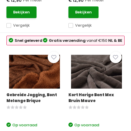
Per meter
Per meter
€ 12,90
€ 12,90
Bekijken
Bekijken
Vergelijk
Vergelijk
Snel geleverd
Gratis verzending
vanaf €150
NL & BE
Gebreide Jogging, Bont
Kort Harige Bont Mex
Melange Brique
Bruin Mauve
Op voorraad
Op voorraad