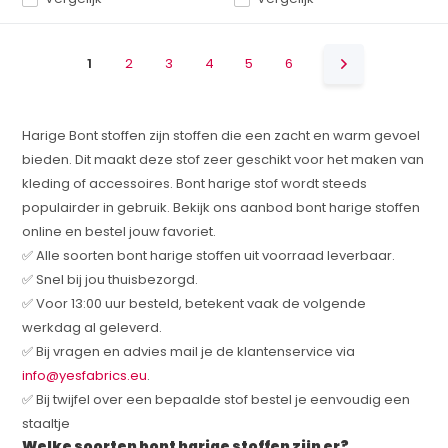
1
2
3
4
5
6
Harige Bont stoffen zijn stoffen die een zacht en warm gevoel
bieden. Dit maakt deze stof zeer geschikt voor het maken van
kleding of accessoires. Bont harige stof wordt steeds
populairder in gebruik. Bekijk ons aanbod bont harige stoffen
online en bestel jouw favoriet.
✅ Alle soorten bont harige stoffen uit voorraad leverbaar.
✅ Snel bij jou thuisbezorgd.
✅ Voor 13:00 uur besteld, betekent vaak de volgende
werkdag al geleverd.
✅ Bij vragen en advies mail je de klantenservice via
info@yesfabrics.eu
.
✅ Bij twijfel over een bepaalde stof bestel je eenvoudig een
staaltje
Welke soorten bont harige stoffen zijn er?