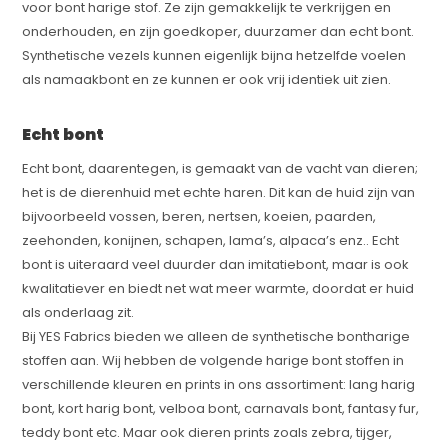
voor bont harige stof. Ze zijn gemakkelijk te verkrijgen en
onderhouden, en zijn goedkoper, duurzamer dan echt bont.
Synthetische vezels kunnen eigenlijk bijna hetzelfde voelen
als namaakbont en ze kunnen er ook vrij identiek uit zien.
Echt bont
Echt bont, daarentegen, is gemaakt van de vacht van dieren;
het is de dierenhuid met echte haren. Dit kan de huid zijn van
bijvoorbeeld vossen, beren, nertsen, koeien, paarden,
zeehonden, konijnen, schapen, lama’s, alpaca’s enz.. Echt
bont is uiteraard veel duurder dan imitatiebont, maar is ook
kwalitatiever en biedt net wat meer warmte, doordat er huid
als onderlaag zit.
Bij YES Fabrics bieden we alleen de synthetische bontharige
stoffen aan. Wij hebben de volgende harige bont stoffen in
verschillende kleuren en prints in ons assortiment: lang harig
bont, kort harig bont, velboa bont, carnavals bont, fantasy fur,
teddy bont etc. Maar ook dieren prints zoals zebra, tijger,