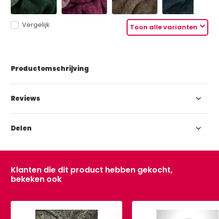
Vergelijk
Toon alle varianten
Productomschrijving
Reviews
Delen
Klanten die dit product hebben gekocht,
bekeken ook