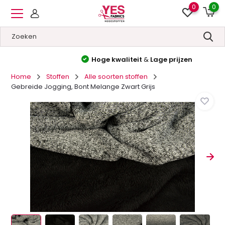
0
0
Hoge kwaliteit
&
Lage prijzen
Home
Stoffen
Alle soorten stoffen
Gebreide Jogging, Bont Melange Zwart Grijs