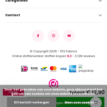
Categorieën
Contact
© Copyright 2026 - YES Fabrics
Online stoffenwinkel: stoffen kopen
9,3
- 3.128 reviews
Door het gebruiken van onze website, ga je akkoord met het
€ 12,90
Totaal:
meter
gebruik van cookies om onze website te verbeteren.
-
+
Dit bericht verbergen
Meer over cookies »
Toevoegen aan winkelwagen