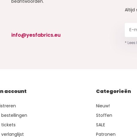
beantwoorden.
Altijd
info@yesfabrics.eu
* Lees
jn account
Categorieën
istreren
Nieuw!
n bestellingen
Stoffen
 tickets
SALE
 verlanglijst
Patronen