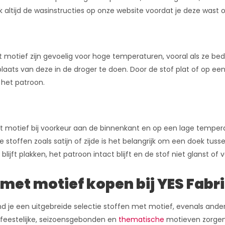
ijk altijd de wasinstructies op onze website voordat je deze wast
 motief zijn gevoelig voor hoge temperaturen, vooral als ze be
plaats van deze in de droger te doen. Door de stof plat of op 
 het patroon.
met motief bij voorkeur aan de binnenkant en op een lage temp
te stoffen zoals satijn of zijde is het belangrijk om een doek tussen
 blijft plakken, het patroon intact blijft en de stof niet glanst of 
 met motief kopen bij YES Fabr
vind je een uitgebreide selectie stoffen met motief, evenals and
 feestelijke, seizoensgebonden en
thematische
motieven zorgen e