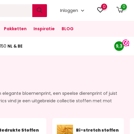
0
0
Inloggen
Pakketten
Inspiratie
BLOG
150
NL & BE
9,3
elegante bloemenprint, een speelse dierenprint of juist
ics vind je een uitgebreide collectie stoffen met mot
Bedrukte Stoffen
Bi-stretch stoffen