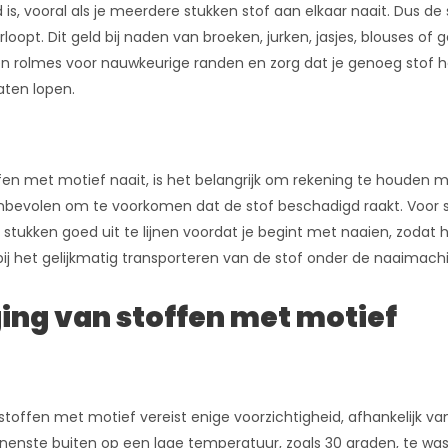
nd is, vooral als je meerdere stukken stof aan elkaar naait. Dus 
opt. Dit geld bij naden van broeken, jurken, jasjes, blouses of g
en rolmes voor nauwkeurige randen en zorg dat je genoeg stof h
aten lopen.
en met motief naait, is het belangrijk om rekening te houden met
nbevolen om te voorkomen dat de stof beschadigd raakt. Voor s
 stukken goed uit te lijnen voordat je begint met naaien, zodat
bij het gelijkmatig transporteren van de stof onder de naaimach
ing van stoffen met motief
toffen met motief vereist enige voorzichtigheid, afhankelijk v
nnenste buiten op een lage temperatuur, zoals 30 graden, te w