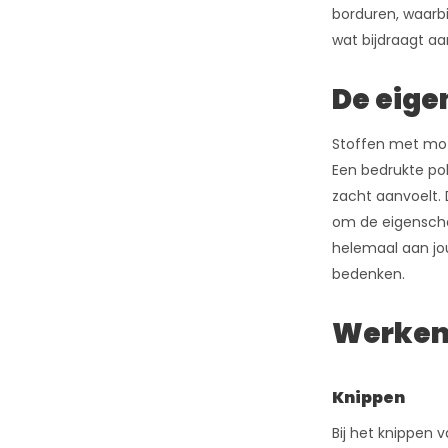
borduren, waarbi
wat bijdraagt aa
De eige
Stoffen met mot
Een bedrukte pol
zacht aanvoelt. 
om de eigenschap
helemaal aan jou
bedenken.
Werken 
Knippen
Bij het knippen 