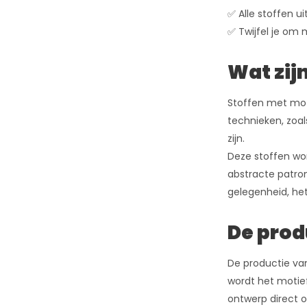
✅ Alle stoffen ui
✅ Twijfel je om 
Wat zij
Stoffen met moti
technieken, zoal
zijn.
Deze stoffen wo
abstracte patron
gelegenheid, het
De prod
De productie va
wordt het motief
ontwerp direct o