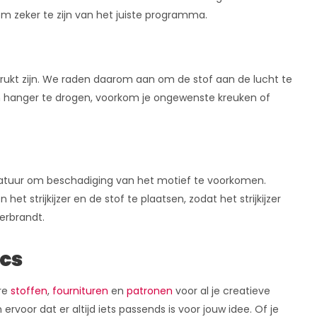
 om zeker te zijn van het juiste programma.
drukt zijn. We raden daarom aan om de stof aan de lucht te
een hanger te drogen, voorkom je ongewenste kreuken of
eratuur om beschadiging van het motief te voorkomen.
 het strijkijzer en de stof te plaatsen, zodat het strijkijzer
verbrandt.
ics
ere
stoffen
,
fournituren
en
patronen
voor al je creatieve
rvoor dat er altijd iets passends is voor jouw idee. Of je