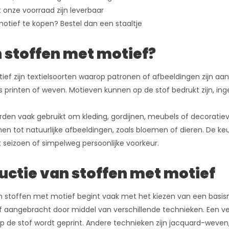
t onze voorraad zijn leverbaar
motief te kopen? Bestel dan een staaltje
n stoffen met motief?
ef zijn textielsoorten waarop patronen of afbeeldingen zijn aan
s printen of weven. Motieven kunnen op de stof bedrukt zijn, in
rden vaak gebruikt om kleding, gordijnen, meubels of decorati
en tot natuurlijke afbeeldingen, zoals bloemen of dieren. De ke
 seizoen of simpelweg persoonlijke voorkeur.
uctie van stoffen met motief
n stoffen met motief begint vaak met het kiezen van een basism
 aangebracht door middel van verschillende technieken. Een veel
p de stof wordt geprint. Andere technieken zijn jacquard-weven,