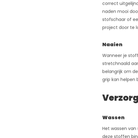
correct uitgelij
naden mooi doorlo
stofschaar of e
project door te l
Naaien
Wanneer je stoff
stretchnaald aa
belangrijk om de
grip kan helpen 
Verzorg
Wassen
Het wassen van s
deze stoffen bi