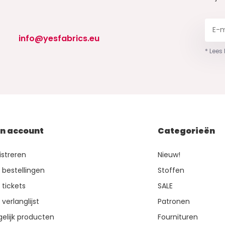
info@yesfabrics.eu
* Lees
jn account
Categorieën
istreren
Nieuw!
n bestellingen
Stoffen
 tickets
SALE
 verlanglijst
Patronen
gelijk producten
Fournituren