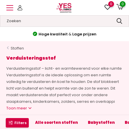
0
0
Hoge kwaliteit
&
Lage prijzen
Stoffen
Verduisteringsstof
Verduisteringsstof – licht- en warmtewerend voor elke ruimte
Verduisteringsstof is de ideale oplossing om een ruimte
volledig te verduisteren én koel te houden. De stof blokkeert
licht van buitenaf en helpt warmte van de zon te weren. Dit
maakt verduisterende stof perfect voor onder andere
slaapkamers, kinderkamers, zolders, serres en overkappi
Toon meer
Alle soorten stoffen
Babystoffen
B
Filters